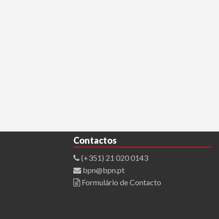
Contactos
(+351) 21 020 0143
bpn@bpn.pt
Formulário de Contacto