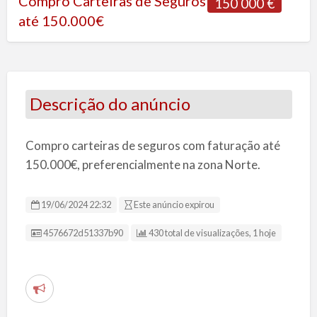
Compro Carteiras de Seguros
150 000 €
até 150.000€
Descrição do anúncio
Compro carteiras de seguros com faturação até
150.000€, preferencialmente na zona Norte.
19/06/2024 22:32
Este anúncio expirou
ID da Listagem
4576672d51337b90
430 total de visualizações, 1 hoje
R
e