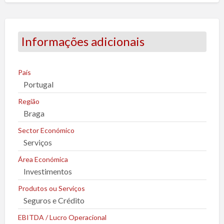
p
o
r
Informações adicionais
t
a
r
País
Portugal
u
m
Região
p
Braga
r
Sector Económico
o
Serviços
b
Área Económica
l
Investimentos
e
m
Produtos ou Serviços
a
Seguros e Crédito
EBITDA / Lucro Operacional