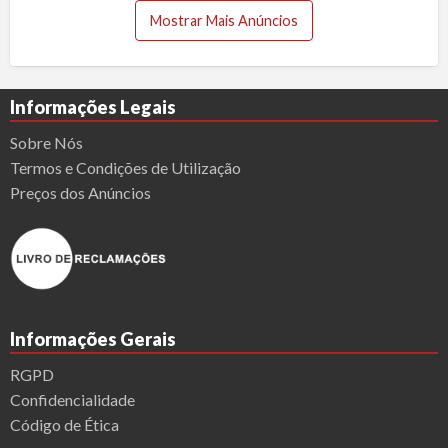
a
a
o
Mostrar Mais Anúncios
s
r
e
t
M
a
a
Informações Legais
ç
l
Sobre Nós
ã
h
Termos e Condições de Utilização
o
a
Preços dos Anúncios
e
s
D
i
s
t
r
Informações Gerais
i
b
RGPD
u
Confidencialidade
i
Código de Ética
ç