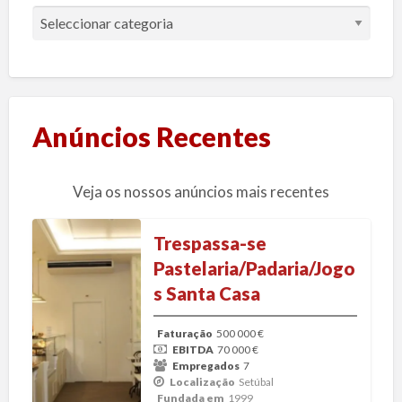
A
r
t
i
g
o
Anúncios Recentes
s
d
Veja os nossos anúncios mais recentes
e
F
T
u
Trespassa-se
r
s
Pastelaria/Padaria/Jogo
e
õ
s Santa Casa
s
e
p
s
Faturação
500 000 €
a
EBITDA
70 000 €
&
s
Empregados
7
A
Localização
Setúbal
s
q
Fundada em
1999