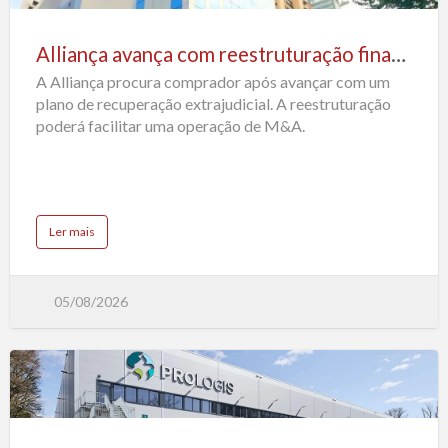
avança
com
Alliança avança com reestruturação financeira enquanto procura comprador no mercado de fusões e aquisições
reestruturação
A Alliança procura comprador após avançar com um
financeira
plano de recuperação extrajudicial. A reestruturação
enquanto
poderá facilitar uma operação de M&A.
procura
comprador
no
mercado
a
Ler mais
de
b
o
fusões
u
t
e
A
05/08/2026
l
aquisições
l
i
a
n
ç
a
a
Prologis
v
a
compra
n
ç
SEGRO
a