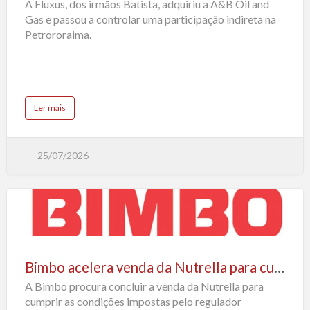
r
A Fluxus, dos irmãos Batista, adquiriu a A&B Oil and
r
expansão
a
o
Gas e passou a controlar uma participação indireta na
C
p
com
a
o
Petrororaima.
r
s
aquisição
a
t
v
a
de
e
p
l
a
participação
a
r
a
em
a
d
a
Ler mais
projeto
q
b
u
o
petrolífero
i
u
r
t
na
i
F
r
25/07/2026
l
Venezuela
b
u
a
x
n
u
c
s
o
r
d
e
a
f
Bimbo
C
o
a
r
acelera
i
ç
x
a
venda
a
e
G
Bimbo acelera venda da Nutrella para cumprir exigências regulatórias após aquisição da Wickbold
s
e
da
t
r
r
A Bimbo procura concluir a venda da Nutrella para
a
Nutrella
a
l
t
cumprir as condições impostas pelo regulador
d
para
é