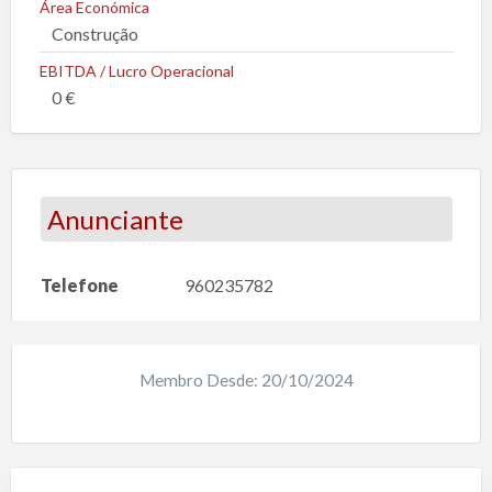
Área Económica
l
Construção
e
m
EBITDA / Lucro Operacional
a
0 €
Anunciante
Telefone
960235782
Membro Desde: 20/10/2024