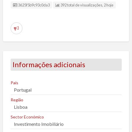
ID da Listagem
3625f5b9c93c0da3
392 total de visualizações, 2 hoje
R
e
p
o
r
Informações adicionais
t
a
r
País
Portugal
u
m
Região
p
Lisboa
r
Sector Económico
o
Investimento Imobiliário
b