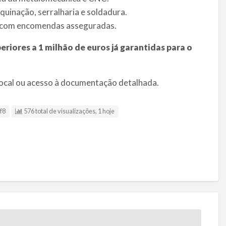
uinação, serralharia e soldadura.
e com encomendas asseguradas.
riores a 1 milhão de euros já garantidas para o
 local ou acesso à documentação detalhada.
f8
576 total de visualizações, 1 hoje