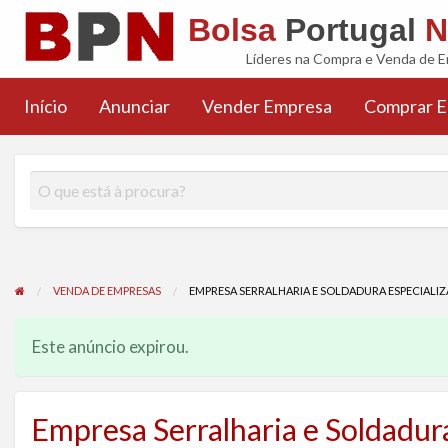
Bolsa
Portugal
N
Líderes na Compra e Venda de 
FAQS
Início
Anunciar
Vender Empresa
Comprar 
Comprar
Artigos
Noticias
M&A
Inseri
a
Empresa
M&A
M&A
(BPN)
Anún
VENDA DE EMPRESAS
EMPRESA SERRALHARIA E SOLDADURA ESPECIALI
Este anúncio expirou.
Empresa Serralharia e Soldadur