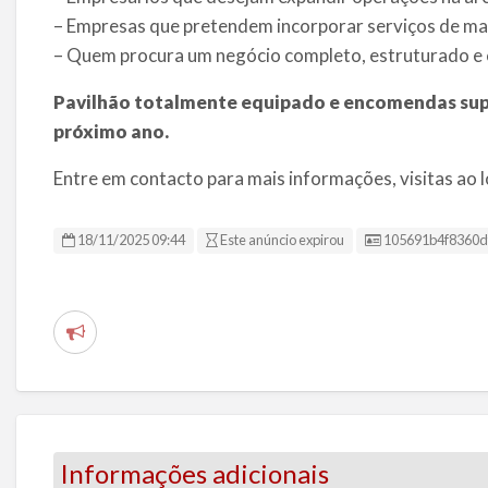
– Empresas que pretendem incorporar serviços de maq
– Quem procura um negócio completo, estruturado 
Pavilhão
totalmente equipado
e encomendas supe
próximo ano.
Entre em contacto para mais informações, visitas ao
ID da Listagem
18/11/2025 09:44
Este anúncio expirou
105691b4f8360d
R
e
p
o
r
Informações adicionais
t