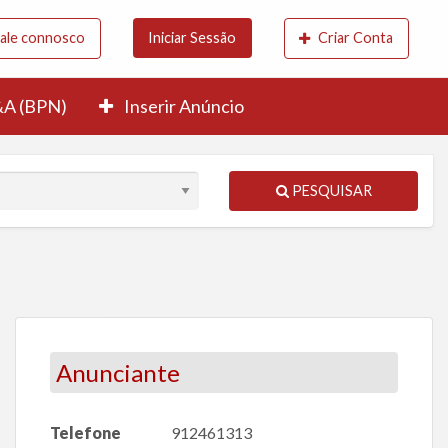
ale connosco
Iniciar Sessão
Criar Conta
A (BPN)
Inserir Anúncio
PESQUISAR
Anunciante
Telefone
912461313