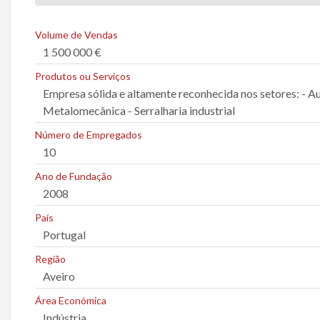
a
r
Volume de Vendas
u
1 500 000 €
m
Produtos ou Serviços
p
Empresa sólida e altamente reconhecida nos setores: - 
r
Metalomecânica - Serralharia industrial
o
Número de Empregados
b
10
l
e
Ano de Fundação
m
2008
a
País
Portugal
Região
Aveiro
Área Económica
Indústria