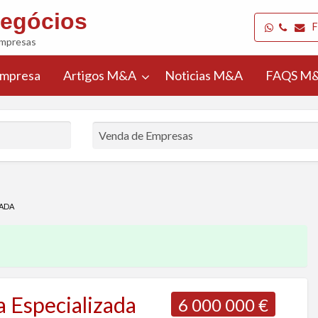
egócios
F
Empresas
Empresa
Artigos M&A
Noticias M&A
FAQS M&
Selecionar
r
País
cio
ZADA
a Especializada
6 000 000 €