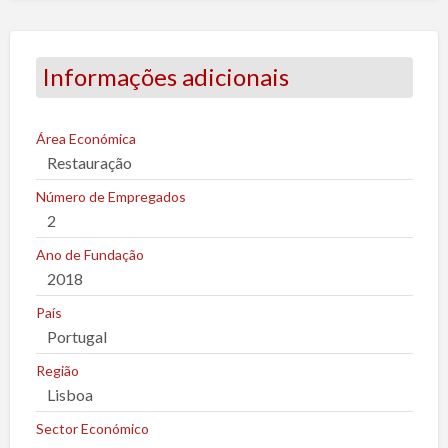
p
o
r
Informações adicionais
t
a
r
Área Económica
Restauração
u
m
Número de Empregados
p
2
r
Ano de Fundação
o
2018
b
País
l
Portugal
e
m
Região
a
Lisboa
Sector Económico