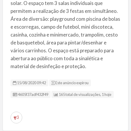
solar. O espaço tem 3 salas individuais que
permitem a realização de 3 festas em simultâneo.
Área de diversão: playground com piscina de bolas
e escorregas, campo de futebol, mini discoteca,
casinha, cozinha e minimercado, trampolim, cesto
de basquetebol, área para pintar/desenhar e
vários carrinhos. O espaço está preparado para
abertura ao público com toda a sinalética e
material de desinfeção e proteção.
15/08/2020 09:42
Este anúncio expirou
ID da Listagem
4605f37adf432f49
165 total de visualizações, 1 hoje
R
e