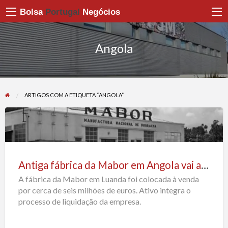
Bolsa
Portugal
Negócios
Angola
ARTIGOS COM A ETIQUETA “ANGOLA”
Antiga
fábrica
da
Antiga fábrica da Mabor em Angola vai a leilão
Mabor
A fábrica da Mabor em Luanda foi colocada à venda
em
por cerca de seis milhões de euros. Ativo integra o
Angola
processo de liquidação da empresa.
vai
a