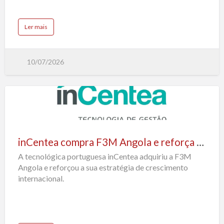
leilão
a
Ler mais
b
o
u
t
A
10/07/2026
n
t
i
g
a
f
á
b
inCentea
r
i
compra
c
a
F3M
d
inCentea compra F3M Angola e reforça estratégia de crescimento internacional
a
Angola
M
a
A tecnológica portuguesa inCentea adquiriu a F3M
e
b
o
Angola e reforçou a sua estratégia de crescimento
reforça
r
e
internacional.
estratégia
m
A
n
de
g
o
crescimento
l
a
internacional