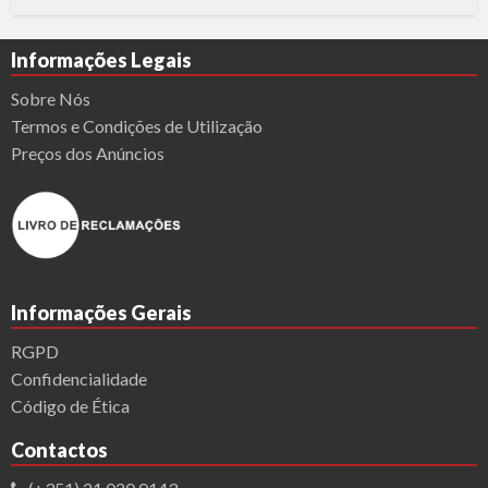
r
e
p
a
Informações Legais
r
a
r
Sobre Nós
a
c
Termos e Condições de Utilização
o
m
Preços dos Anúncios
p
r
a
d
e
u
m
a
e
m
p
r
Informações Gerais
e
s
a
RGPD
?
Confidencialidade
Código de Ética
Contactos