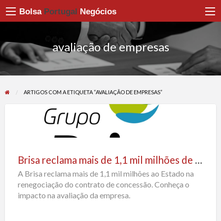
Bolsa
Portugal
Negócios
avaliação de empresas
ARTIGOS COM A ETIQUETA “AVALIAÇÃO DE EMPRESAS”
Brisa
reclama
mais
Brisa reclama mais de 1,1 mil milhões de euros ao Estado na renegociação da concessão
de
A Brisa reclama mais de 1,1 mil milhões ao Estado na
1,1
renegociação do contrato de concessão. Conheça o
mil
impacto na avaliação da empresa.
milhões
de