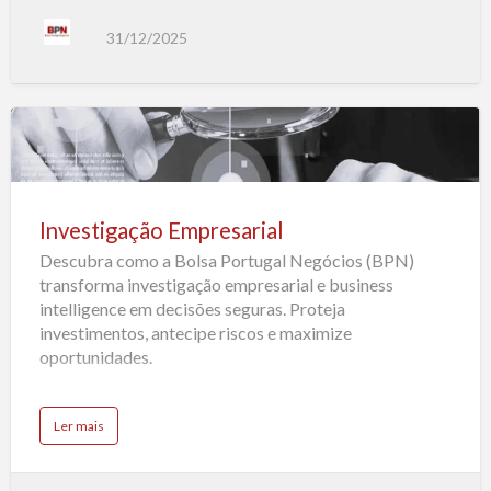
?
A
v
31/12/2025
a
l
i
a
ç
ã
o
d
e
Investigação
E
m
Empresarial
p
r
e
s
Investigação Empresarial
a
s
Descubra como a Bolsa Portugal Negócios (BPN)
transforma investigação empresarial e business
intelligence em decisões seguras. Proteja
investimentos, antecipe riscos e maximize
oportunidades.
a
Ler mais
b
o
u
t
I