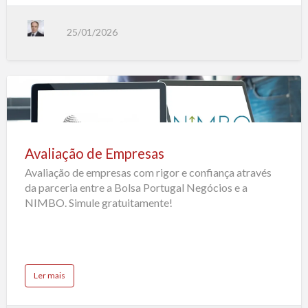
r
t
O
q
25/01/2026
u
e
é
a
d
u
e
d
i
Avaliação
l
i
de
g
e
Empresas
n
c
Avaliação de Empresas
e
e
Avaliação de empresas com rigor e confiança através
p
o
da parceria entre a Bolsa Portugal Negócios e a
r
q
NIMBO. Simule gratuitamente!
u
e
é
n
e
c
e
s
s
a
Ler mais
á
b
r
o
i
u
a
t