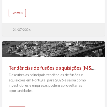
euros
ao
a
Ler mais
Estado
b
o
na
u
t
renegociação
B
21/07/2026
r
da
i
s
concessão
a
r
e
c
l
Tendências
a
m
de
a
m
fusões
a
Tendências de fusões e aquisições (M&A) em Portugal para 2026
i
e
s
d
Descubra as principais tendências de fusões e
aquisições
e
1
aquisições em Portugal para 2026 e saiba como
(M&A)
,
1
investidores e empresas podem aproveitar as
em
m
oportunidades.
i
l
Portugal
m
i
para
l
h
2026