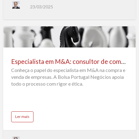
n
23/03/2025
v
e
s
t
i
g
a
ç
ã
Especialista
o
E
em
m
p
M&A:
r
e
Especialista em M&A: consultor de compra e venda de empresas
consultor
s
a
Conheça o papel do especialista em M&A na compra e
r
de
i
venda de empresas. A Bolsa Portugal Negócios apoia
a
compra
l
todo o processo com rigor e ética.
e
venda
de
empresas
a
Ler mais
b
o
u
t
E
s