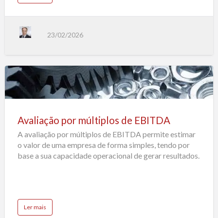
b
a
o
e
r
u
?
t
maximizar
E
x
o
23/02/2026
i
t
valor
d
e
u
m
a
e
m
Avaliação
p
r
por
e
s
múltiplos
a
:
Avaliação por múltiplos de EBITDA
de
p
r
A avaliação por múltiplos de EBITDA permite estimar
e
EBITDA
p
o valor de uma empresa de forma simples, tendo por
a
r
base a sua capacidade operacional de gerar resultados.
a
r
o
n
e
g
ó
c
i
a
Ler mais
o
b
p