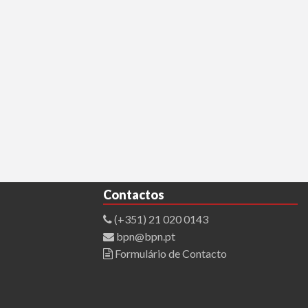
Contactos
(+351) 21 020 0143
bpn@bpn.pt
Formulário de Contacto