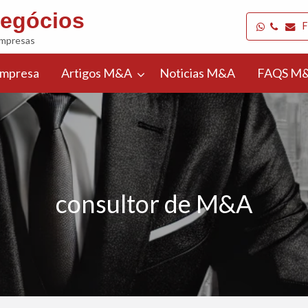
egócios
F
Empresas
Empresa
Artigos M&A
Noticias M&A
FAQS M&
Selecionar
r
País
cio
consultor de M&A