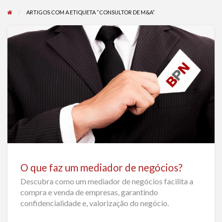
ARTIGOS COM A ETIQUETA “CONSULTOR DE M&A”
O
que
faz
um
mediador
de
O que faz um mediador de negócios?
negócios?
Descubra como um mediador de negócios facilita a
compra e venda de empresas, garantindo
confidencialidade e, valorização do negócio.