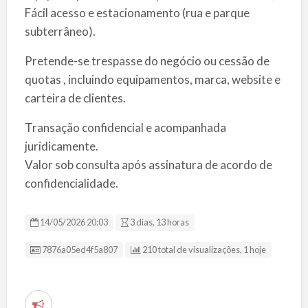
Fácil acesso e estacionamento (rua e parque
subterrâneo).
Pretende-se trespasse do negócio ou cessão de
quotas , incluindo equipamentos, marca, website e
carteira de clientes.
Transação confidencial e acompanhada
juridicamente.
Valor sob consulta após assinatura de acordo de
confidencialidade.
14/05/2026 20:03
3 dias, 13 horas
ID da Listagem
7876a05ed4f5a807
210 total de visualizações, 1 hoje