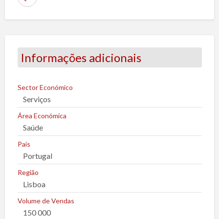
R
e
p
o
r
Informações adicionais
t
a
r
Sector Económico
Serviços
u
m
Área Económica
p
Saúde
r
País
o
Portugal
b
Região
l
Lisboa
e
m
Volume de Vendas
a
150 000