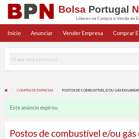
Bolsa
Portugal
N
Líderes na Compra e Venda de 
FAQS
Início
Anunciar
Vender Empresa
Comprar 
Comprar
Artigos
Noticias
M&A
Inseri
a
Empresa
M&A
M&A
(BPN)
Anún
COMPRA DE EMPRESAS
POSTOS DE COMBUSTÍVEL E/OU GÁS ENGARRA
Este anúncio expirou.
Postos de combustível e/ou gás