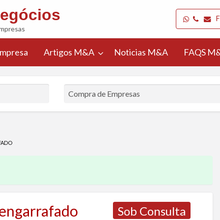
egócios
F
Empresas
Empresa
Artigos M&A
Noticias M&A
FAQS M&
Selecionar
r
País
cio
FADO
 engarrafado
Sob Consulta