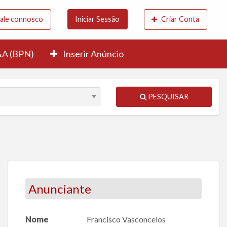
ale connosco
Iniciar Sessão
Criar Conta
A (BPN)
Inserir Anúncio
PESQUISAR
Anunciante
Nome
Francisco Vasconcelos