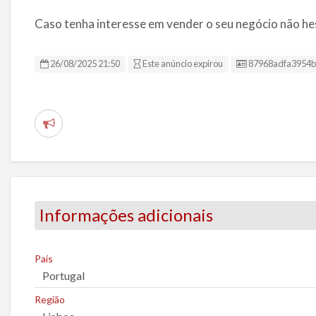
Caso tenha interesse em vender o seu negócio não he
ID da Listagem
26/08/2025 21:50
Este anúncio expirou
87968adfa3954
R
e
p
o
r
Informações adicionais
t
a
r
País
u
Portugal
m
Região
p