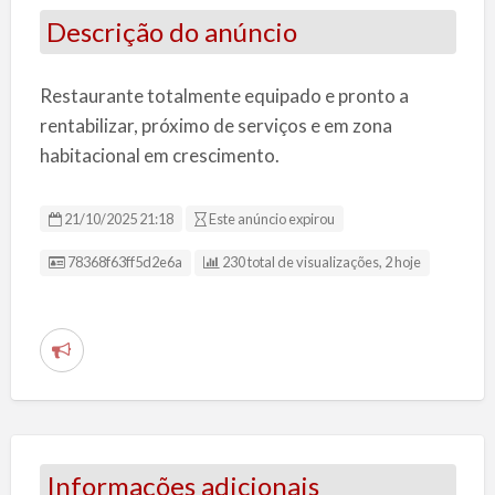
Descrição do anúncio
Restaurante totalmente equipado e pronto a
rentabilizar, próximo de serviços e em zona
habitacional em crescimento.
21/10/2025 21:18
Este anúncio expirou
ID da Listagem
78368f63ff5d2e6a
230 total de visualizações, 2 hoje
R
e
p
o
r
Informações adicionais