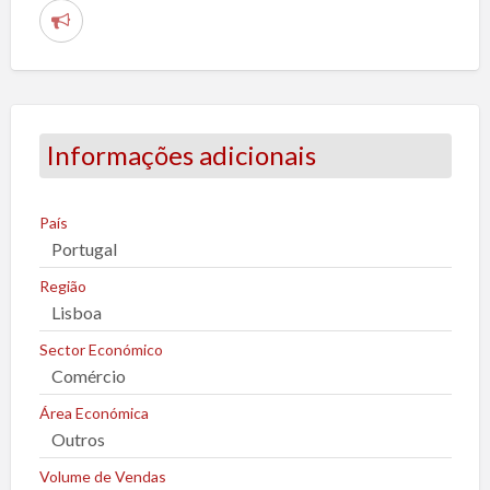
R
e
p
o
r
Informações adicionais
t
a
r
País
Portugal
u
m
Região
p
Lisboa
r
Sector Económico
o
Comércio
b
Área Económica
l
Outros
e
m
Volume de Vendas