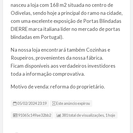
nasceu a loja com 168 m2 situada no centro de
Odivelas, sendo hoje a principal do ramo na cidade,
com uma excelente exposição de Portas Blindadas
DIERRE marca italiana líder no mercado de portas
blindadas em Portugal).
Na nossa loja encontrará também Cozinhas e
Roupeiros, provenientes da nossa fábrica.
Ficam disponíveis aos verdadeiros investidores
toda a informação comprovativa.
Motivo de venda: reforma do proprietário.
05/02/2024 23:19
Este anúncio expirou
ID da Listagem
91065c149ae32bb2
381 total de visualizações, 1 hoje