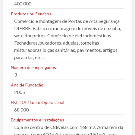
a
400 000
Produtos ou Serviços
Comércio e montagem de Portas de Alta Segurança
DIERRE. Fabrico e montagem de móveis de cozinha,
wc e Roupeiros. Comércio de eletrodomésticos,
Fechaduras, puxadores, aduelas, torneiras
misturadoras loiças sanitárias, pavimentos, artigos
para o lar, etc ...
Número de Empregados
3
Ano de Fundação
2005
EBITDA / Lucro Operacional
68 000
Equipamentos e Instalações
Loja no centro de Odivelas com 168 m2. Armazém da
empresa com 400 m2 + mezanine de 150 m2 com