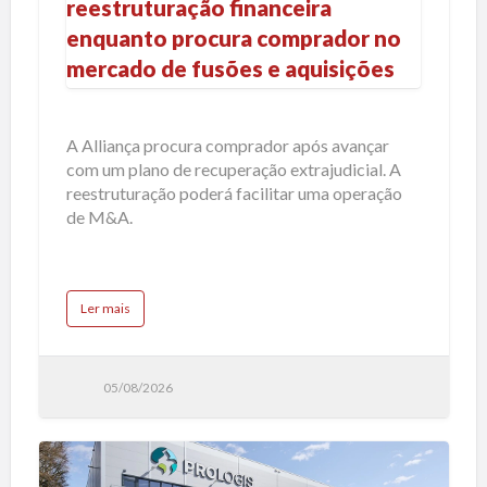
reestruturação financeira
a
enquanto procura comprador no
n
mercado de fusões e aquisições
ç
a
a
A Alliança procura comprador após avançar
v
com um plano de recuperação extrajudicial. A
a
reestruturação poderá facilitar uma operação
n
de M&A.
ç
a
c
a
Ler mais
o
b
o
m
u
t
r
A
l
05/08/2026
e
l
i
e
a
n
s
ç
a
t
a