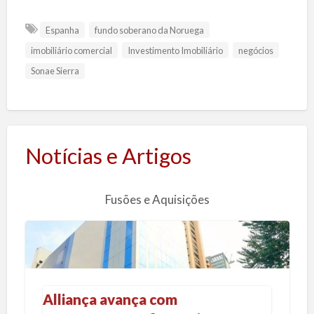
Espanha
fundo soberano da Noruega
imobiliário comercial
Investimento Imobiliário
negócios
Sonae Sierra
Notícias e Artigos
Fusões e Aquisições
A
l
l
Alliança avança com
i