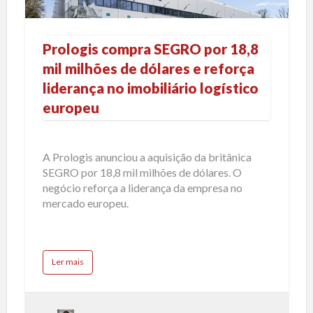
P
v
r
a
r
n
u
ç
o
a
t
c
Prologis compra SEGRO por 18,8
o
l
u
m
mil milhões de dólares e reforça
r
o
e
r
liderança no imobiliário logístico
e
g
s
a
t
europeu
i
r
ç
u
s
t
ã
u
c
r
o
a
A Prologis anunciou a aquisição da britânica
o
ç
f
ã
SEGRO por 18,8 mil milhões de dólares. O
m
o
i
negócio reforça a liderança da empresa no
f
p
i
n
mercado europeu.
n
r
a
a
n
a
c
n
e
S
i
c
r
a
a
Ler mais
E
b
e
e
o
n
G
u
q
i
t
u
R
P
a
r
r
n