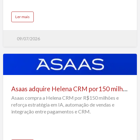
crédito
automóvel
a
Ler mais
b
o
u
t
Q
09/07/2026
I
T
e
c
h
c
o
m
Asaas
p
r
adquire
a
A
Helena
u
Asaas adquire Helena CRM por150 milhões de reais
t
CRM
o
b
Asaas compra a Helena CRM por R$150 milhões e
por150
a
n
reforça estratégia em IA, automação de vendas e
milhões
k
i
integração entre pagamentos e CRM.
de
n
g
e
reais
r
e
f
o