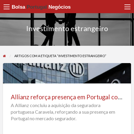
Bolsa
Portugal
Negócios
Investimento estrangeiro
ARTIGOS COM A ETIQUETA “INVESTIMENTO ESTRANGEIRO”
Allianz
reforça
presença
Allianz reforça presença em Portugal com a aquisição da seguradora Caravela
em
A Allianz concluiu a aquisição da seguradora
Portugal
portuguesa Caravela, reforçando a sua presença em
com
Portugal no mercado segurador.
a
aquisição