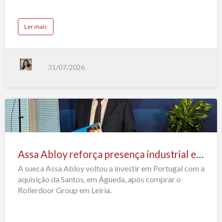
da
seguradora
a
Ler mais
Caravela
b
o
u
t
A
l
31/07/2026
l
i
a
n
z
r
e
f
o
Assa
r
ç
Abloy
a
p
reforça
r
e
Assa Abloy reforça presença industrial em Portugal com nova aquisição em Águeda
presença
s
e
A sueca Assa Abloy voltou a investir em Portugal com a
n
industrial
ç
aquisição da Santos, em Águeda, após comprar o
a
em
e
Rollerdoor Group em Leiria.
m
Portugal
P
o
com
r
t
nova