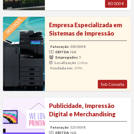
80 000 €
Empresa
DESTAQUE
Empresa Especializada em
Especializada
Sistemas de Impressão
em
Sistemas
Faturação
300 000 €
de
EBITDA
N/A
Impressão
Empregados
5
Localização
Lisboa
Fundada em
1996
Sob Consulta
Publicidade,
Publicidade, Impressão
Impressão
Digital e Merchandising
Digital
e
Faturação
520 000 €
Merchandising
EBITDA
N/A