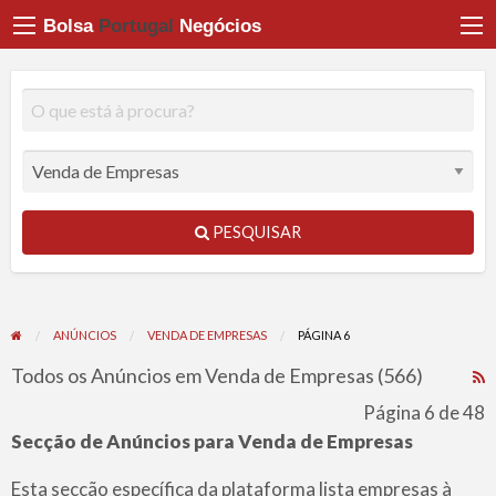
Bolsa
Portugal
Negócios
PESQUISAR
ANÚNCIOS
VENDA DE EMPRESAS
PÁGINA 6
Todos os Anúncios em Venda de Empresas (566)
R
F
Página 6 de 48
f
Secção de Anúncios para Venda de Empresas
a
t
Esta secção específica da plataforma lista empresas à