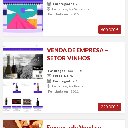
Empregados
7
Localização
Santarém
Fundada em
2016
600 000 €
VENDA
VENDA DE EMPRESA –
DE
SETOR VINHOS
EMPRESA
–
Faturação
300 000 €
SETOR
EBITDA
N/A
VINHOS
Empregados
1
Localização
Porto
Fundada em
2011
220 000 €
Empresa
Empresa de Venda e