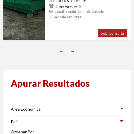
EBITDA
100 000 €
Empregados
5
Localização
Viana do Castelo
Fundada em
2008
Sob Consulta
←
→
Apurar Resultados
Área Económica
País
Ordenar Por