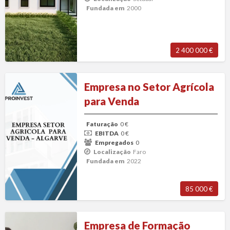
Fundada em
2000
2 400 000 €
Empresa
Empresa no Setor Agrícola
no
para Venda
Setor
Agrícola
Faturação
0 €
para
EBITDA
0 €
Venda
Empregados
0
Localização
Faro
Fundada em
2022
85 000 €
Empresa
Empresa de Formação