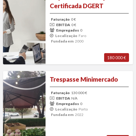
de
Certificada DGERT
Formação
Certificada
Faturação
0 €
DGERT
EBITDA
0 €
Empregados
0
Localização
Faro
Fundada em
2000
180 000 €
Trespasse
Trespasse Minimercado
Minimercado
Faturação
130 000 €
EBITDA
N/A
Empregados
0
Localização
Porto
Fundada em
2022