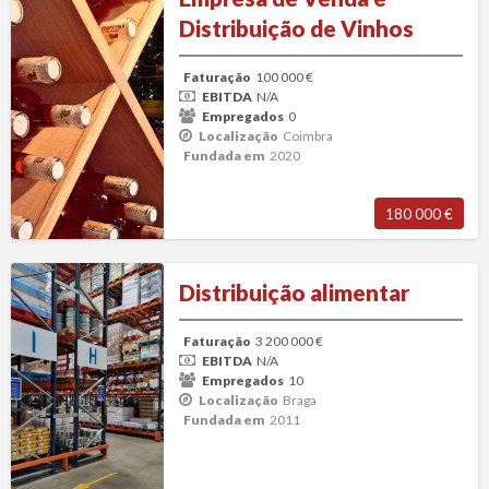
de
Distribuição de Vinhos
Venda
e
Faturação
100 000 €
Distribuição
EBITDA
N/A
de
Empregados
0
Localização
Coimbra
Vinhos
Fundada em
2020
180 000 €
Distribuição
Distribuição alimentar
alimentar
Faturação
3 200 000 €
EBITDA
N/A
Empregados
10
Localização
Braga
Fundada em
2011