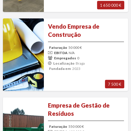
1 650 000 €
Vendo
Vendo Empresa de
Empresa
Construção
de
Construção
Faturação
50 000 €
EBITDA
N/A
Empregados
0
Localização
Braga
Fundada em
2023
7 500 €
Empresa
Empresa de Gestão de
de
Resíduos
Gestão
de
Faturação
550 000 €
Resíduos