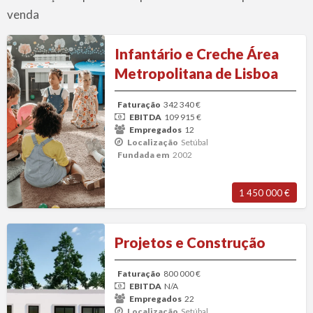
V
venda
d
Infantário
E
Infantário e Creche Área
e
Metropolitana de Lisboa
Creche
Área
Faturação
342 340 €
Metropolitana
EBITDA
109 915 €
de
Empregados
12
Localização
Setúbal
Lisboa
Fundada em
2002
1 450 000 €
Projetos
Projetos e Construção
e
Construção
Faturação
800 000 €
EBITDA
N/A
Empregados
22
Localização
Setúbal