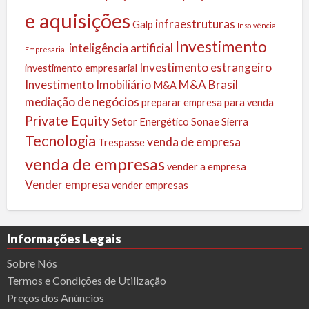
e aquisições
infraestruturas
Galp
Insolvência
Investimento
inteligência artificial
Empresarial
Investimento estrangeiro
investimento empresarial
Investimento Imobiliário
M&A Brasil
M&A
mediação de negócios
preparar empresa para venda
Private Equity
Setor Energético
Sonae Sierra
Tecnologia
venda de empresa
Trespasse
venda de empresas
vender a empresa
Vender empresa
vender empresas
Informações Legais
Sobre Nós
Termos e Condições de Utilização
Preços dos Anúncios