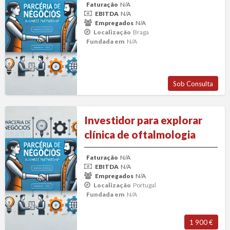
Faturação
N/A
P
EBITDA
N/A
d
Empregados
N/A
Localização
Braga
N
Fundada em
N/A
Sob Consulta
Investidor
Investidor para explorar
para
clínica de oftalmologia
explorar
clínica
Faturação
N/A
de
EBITDA
N/A
oftalmologia
Empregados
N/A
Localização
Portugal
Fundada em
N/A
1 900 €