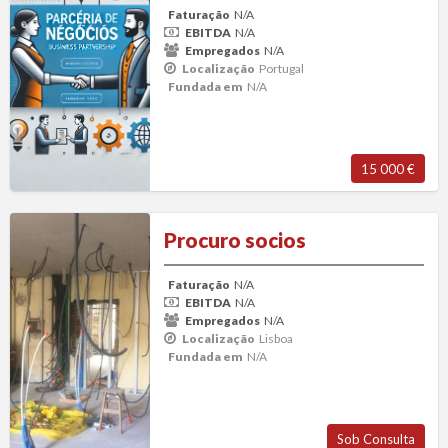
Faturação
N/A
EBITDA
N/A
Empregados
N/A
Localização
Portugal
Fundada em
N/A
15 000 €
Procuro
Procuro socios
socios
Faturação
N/A
EBITDA
N/A
Empregados
N/A
Localização
Lisboa
Fundada em
N/A
Sob Consulta