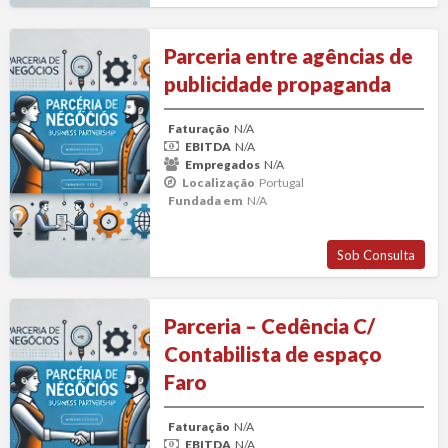
Parceria
Parceria entre agências de
entre
publicidade propaganda
agências
de
Faturação
N/A
publicidade
EBITDA
N/A
propaganda
Empregados
N/A
Localização
Portugal
Fundada em
N/A
Sob Consulta
Parceria
Parceria – Cedência C/
–
Contabilista de espaço
Cedência
Faro
C/
Contabilista
Faturação
N/A
de
EBITDA
N/A