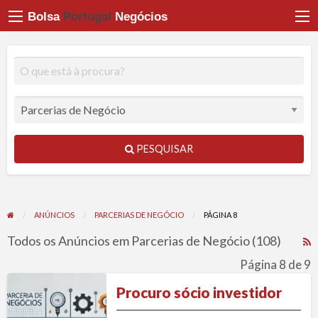
Bolsa
Portugal
Negócios
PESQUISAR
ANÚNCIOS
PARCERIAS DE NEGÓCIO
PÁGINA 8
Todos os Anúncios em Parcerias de Negócio (108)
R
F
Página 8 de 9
f
Procuro
Procuro sócio investidor
a
sócio
t
investidor