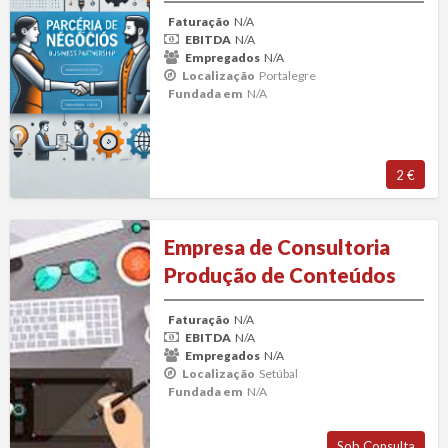
Faturação
N/A
EBITDA
N/A
Empregados
N/A
Localização
Portalegre
Fundada em
N/A
2 €
Empresa
Empresa de Consultoria
de
Produção de Conteúdos
Consultoria
Produção
Faturação
N/A
de
EBITDA
N/A
Conteúdos
Empregados
N/A
Localização
Setúbal
Fundada em
N/A
Sob Consulta