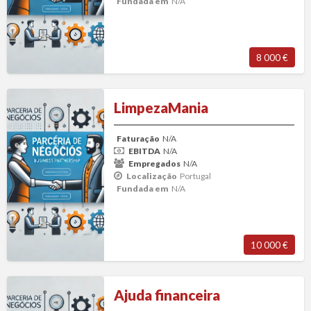
Fundada em
N/A
8 000 €
LimpezaMania
LimpezaMania
Faturação
N/A
EBITDA
N/A
Empregados
N/A
Localização
Portugal
Fundada em
N/A
10 000 €
Ajuda
Ajuda financeira
financeira