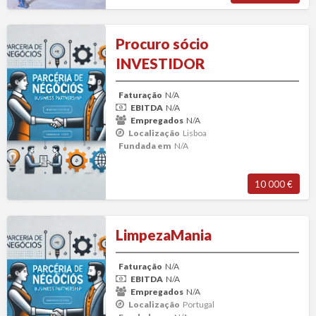
Procuro
Procuro sócio
sócio
INVESTIDOR
INVESTIDOR
Faturação
N/A
EBITDA
N/A
Empregados
N/A
Localização
Lisboa
Fundada em
N/A
10 000 €
LimpezaMania
LimpezaMania
Faturação
N/A
EBITDA
N/A
Empregados
N/A
Localização
Portugal