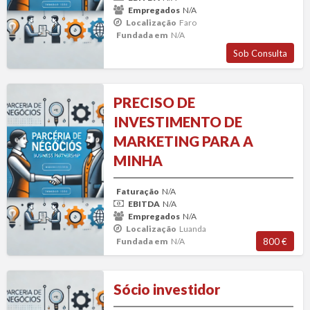
espaço
Empregados
N/A
Localização
Faro
Faro
Fundada em
N/A
Sob Consulta
PRECISO
PRECISO DE
DE
INVESTIMENTO DE
INVESTIMENTO
MARKETING PARA A
DE
MINHA
MARKETING
PARA
Faturação
N/A
A
EBITDA
N/A
MINHA
Empregados
N/A
Localização
Luanda
Fundada em
N/A
800 €
Sócio
Sócio investidor
investidor