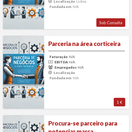
Localização
Lisboa
Fundada em
N/A
Sob Consulta
Parceria
Parceria na área corticeira
na
área
Faturação
N/A
corticeira
EBITDA
N/A
Empregados
N/A
Localização
Fundada em
N/A
1 €
Procura-
Procura-se parceiro para
se
potenciar marca