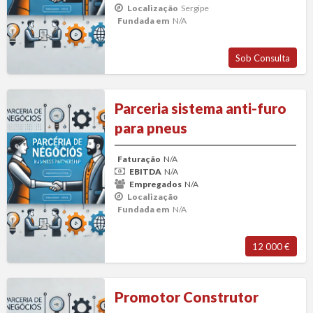
Localização
Sergipe
Fundada em
N/A
Sob Consulta
Parceria
Parceria sistema anti-furo
sistema
para pneus
anti-
furo
Faturação
N/A
para
EBITDA
N/A
pneus
Empregados
N/A
Localização
Fundada em
N/A
12 000 €
Promotor
Promotor Construtor
Construtor