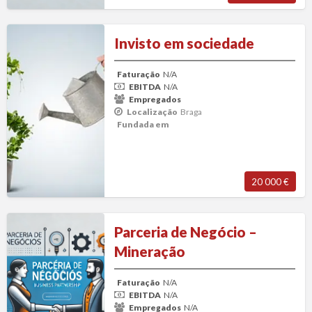
Invisto
Invisto em sociedade
em
sociedade
Faturação
N/A
EBITDA
N/A
Empregados
Localização
Braga
Fundada em
20 000 €
Parceria
Parceria de Negócio –
de
Mineração
Negócio
–
Faturação
N/A
Mineração
EBITDA
N/A
Empregados
N/A