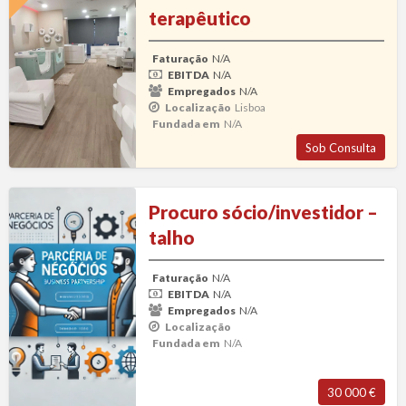
P
terapêutico
com
d
SPA
N
Faturação
N/A
terapêutico
EBITDA
N/A
Empregados
N/A
Localização
Lisboa
Fundada em
N/A
Sob Consulta
Procuro
Procuro sócio/investidor –
sócio/investidor
talho
–
talho
Faturação
N/A
EBITDA
N/A
Empregados
N/A
Localização
Fundada em
N/A
30 000 €