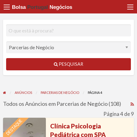
Bolsa
Portugal
Negócios
PESQUISAR
ANÚNCIOS
PARCERIAS DE NEGÓCIO
PÁGINA 4
Todos os Anúncios em Parcerias de Negócio (108)
R
F
Página 4 de 9
f
Clínica
DESTAQUE
Clínica Psicologia
a
Psicologia
Pediátrica com SPA
t
Pediátrica