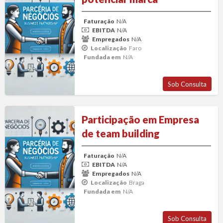
parceiro
para
Faturação
N/A
potenciar
EBITDA
N/A
marca
Empregados
N/A
Localização
Faro
Fundada em
N/A
Sob Consulta
Participação
Participação em Empresa
em
de team building
Empresa
de
Faturação
N/A
team
EBITDA
N/A
building
Empregados
N/A
Localização
Braga
Fundada em
N/A
Sob Consulta