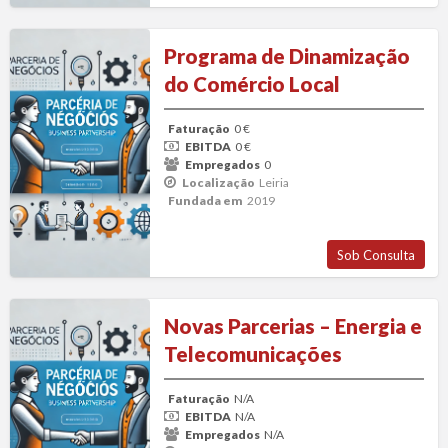
Programa
Programa de Dinamização
de
do Comércio Local
Dinamização
do
Faturação
0 €
Comércio
EBITDA
0 €
Local
Empregados
0
Localização
Leiria
Fundada em
2019
Sob Consulta
Novas
Novas Parcerias – Energia e
Parcerias
Telecomunicações
–
Energia
Faturação
N/A
e
EBITDA
N/A
Telecomunicações
Empregados
N/A