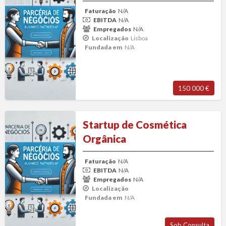
Faturação
N/A
EBITDA
N/A
Empregados
N/A
Localização
Lisboa
Fundada em
N/A
150 000 €
Startup
Startup de Cosmética
de
Orgânica
Cosmética
Orgânica
Faturação
N/A
EBITDA
N/A
Empregados
N/A
Localização
Fundada em
N/A
Sob Consulta