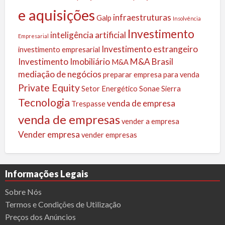
e aquisições
infraestruturas
Galp
Insolvência
Investimento
inteligência artificial
Empresarial
Investimento estrangeiro
investimento empresarial
Investimento Imobiliário
M&A Brasil
M&A
mediação de negócios
preparar empresa para venda
Private Equity
Setor Energético
Sonae Sierra
Tecnologia
venda de empresa
Trespasse
venda de empresas
vender a empresa
Vender empresa
vender empresas
Informações Legais
Sobre Nós
Termos e Condições de Utilização
Preços dos Anúncios